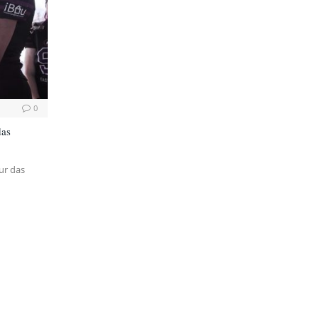
0
das
Nur das