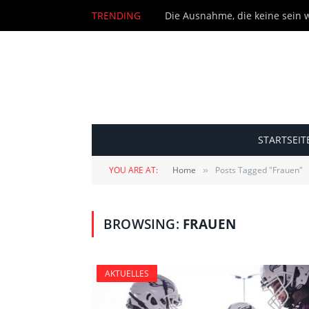
TRENDING
Die Ausnahme, die keine sein wi
STARTSEIT
YOU ARE AT:
Home
Posts Tagged "Frauen"
»
BROWSING:
FRAUEN
AKTUELLES