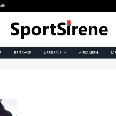
ll!
E
BEITRÄGE
ÜBER UNS
AUSGABEN
ME