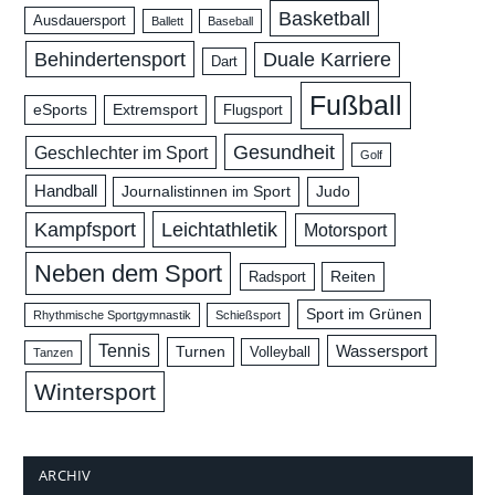
Basketball
Ausdauersport
Ballett
Baseball
Behindertensport
Duale Karriere
Dart
Fußball
eSports
Extremsport
Flugsport
Gesundheit
Geschlechter im Sport
Golf
Handball
Journalistinnen im Sport
Judo
Leichtathletik
Kampfsport
Motorsport
Neben dem Sport
Reiten
Radsport
Sport im Grünen
Rhythmische Sportgymnastik
Schießsport
Tennis
Wassersport
Turnen
Volleyball
Tanzen
Wintersport
ARCHIV