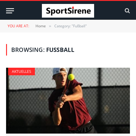
YOU ARE AT:
Home
Category: "Fußball"
»
BROWSING:
FUSSBALL
AKTUELLES