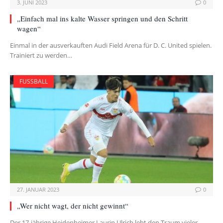
3. JUNI 2023
0
„Einfach mal ins kalte Wasser springen und den Schritt
wagen“
Einmal in der ausverkauften Audi Field Arena für D. C. United spielen.
Trainiert zu werden…
FUSSBALL
27. JANUAR 2023
0
„Wer nicht wagt, der nicht gewinnt“
Der 17-jährige Heidenheimer Laurin Ulrich lebt den Traum vieler