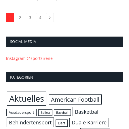
Next
1
2
3
4
SOCIAL MEDIA
Instagram @sportsirene
KATEGORIEN
Aktuelles
American Football
Basketball
Ausdauersport
Ballett
Baseball
Behindertensport
Duale Karriere
Dart