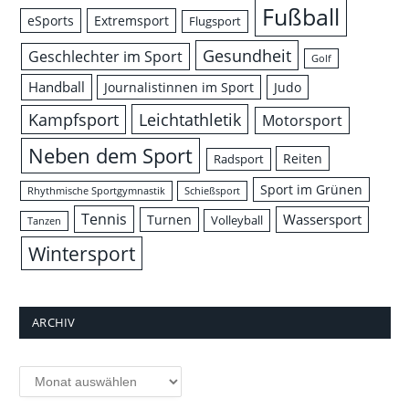
Fußball
eSports
Extremsport
Flugsport
Gesundheit
Geschlechter im Sport
Golf
Handball
Journalistinnen im Sport
Judo
Leichtathletik
Kampfsport
Motorsport
Neben dem Sport
Reiten
Radsport
Sport im Grünen
Rhythmische Sportgymnastik
Schießsport
Tennis
Wassersport
Turnen
Volleyball
Tanzen
Wintersport
ARCHIV
Archiv