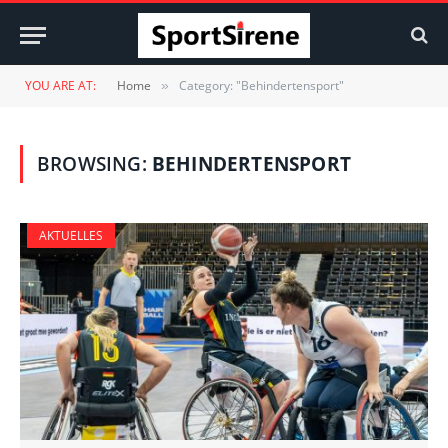
YOU ARE AT:
Home
Category: "Behindertensport"
»
BROWSING:
BEHINDERTENSPORT
AKTUELLES