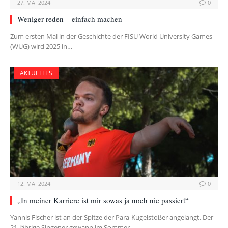
27. MAI 2024
0
Weniger reden – einfach machen
Zum ersten Mal in der Geschichte der FISU World University Games
(WUG) wird 2025 in…
AKTUELLES
12. MAI 2024
0
„In meiner Karriere ist mir sowas ja noch nie passiert“
Yannis Fischer ist an der Spitze der Para-Kugelstoßer angelangt. Der
21-jährige Singener gewann im Sommer…