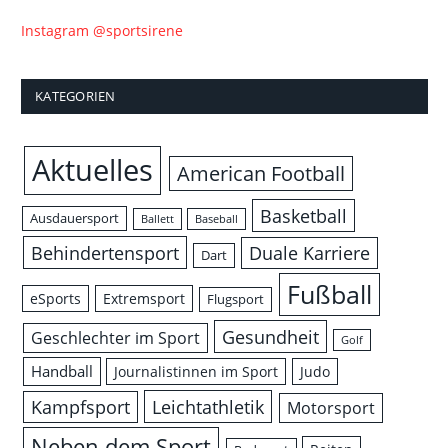
Instagram @sportsirene
KATEGORIEN
Aktuelles
American Football
Basketball
Ausdauersport
Ballett
Baseball
Behindertensport
Duale Karriere
Dart
Fußball
eSports
Extremsport
Flugsport
Gesundheit
Geschlechter im Sport
Golf
Handball
Journalistinnen im Sport
Judo
Leichtathletik
Kampfsport
Motorsport
Neben dem Sport