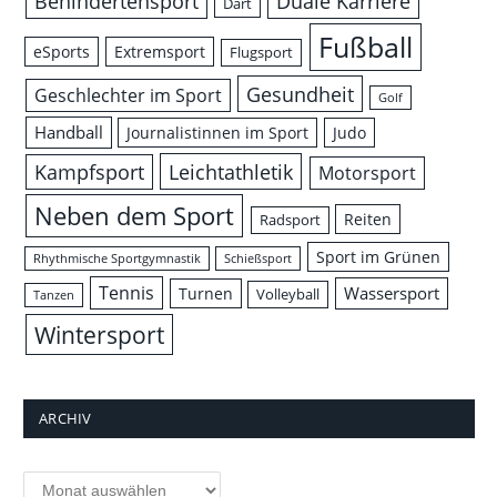
Behindertensport
Duale Karriere
Dart
Fußball
eSports
Extremsport
Flugsport
Gesundheit
Geschlechter im Sport
Golf
Handball
Journalistinnen im Sport
Judo
Leichtathletik
Kampfsport
Motorsport
Neben dem Sport
Reiten
Radsport
Sport im Grünen
Rhythmische Sportgymnastik
Schießsport
Tennis
Wassersport
Turnen
Volleyball
Tanzen
Wintersport
ARCHIV
Archiv