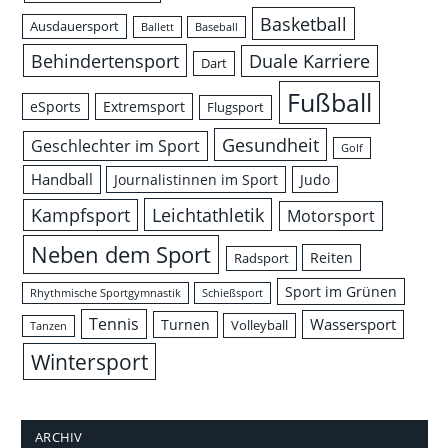
Basketball
Ausdauersport
Ballett
Baseball
Behindertensport
Duale Karriere
Dart
Fußball
eSports
Extremsport
Flugsport
Gesundheit
Geschlechter im Sport
Golf
Handball
Journalistinnen im Sport
Judo
Leichtathletik
Kampfsport
Motorsport
Neben dem Sport
Reiten
Radsport
Sport im Grünen
Rhythmische Sportgymnastik
Schießsport
Tennis
Wassersport
Turnen
Volleyball
Tanzen
Wintersport
ARCHIV