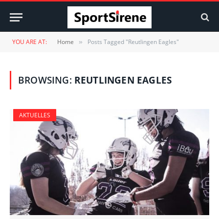
YOU ARE AT:
Home
Posts Tagged "Reutlingen Eagles"
»
BROWSING:
REUTLINGEN EAGLES
AKTUELLES