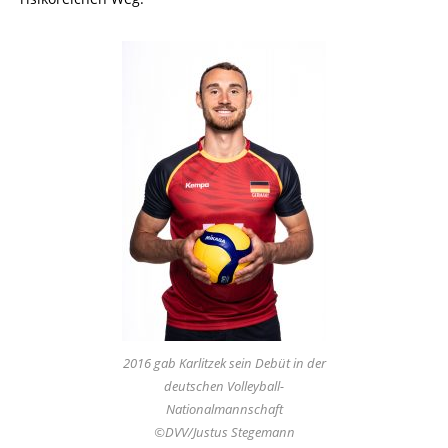
2016 gab Karlitzek sein Debüt in der
deutschen Volleyball-
Nationalmannschaft
©DVV/Justus Stegemann