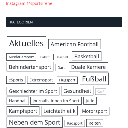
Instagram @sportsirene
KATEGORIEN
Aktuelles
American Football
Basketball
Ausdauersport
Ballett
Baseball
Behindertensport
Duale Karriere
Dart
Fußball
eSports
Extremsport
Flugsport
Gesundheit
Geschlechter im Sport
Golf
Handball
Journalistinnen im Sport
Judo
Leichtathletik
Kampfsport
Motorsport
Neben dem Sport
Reiten
Radsport