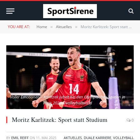
YOU ARE AT:
Home
Aktuelles
Moritz Karlitzek: Sport statt Studium
»
»
Voller Emotionen – Karlitzek jubelt bei den Olympischen Spielen in
Paris 2024 ©volleyballworld
Moritz Karlitzek: Sport statt Studium
0
BY
EMIL REIFF
ON
11. MAI 2025
AKTUELLES
,
DUALE KARRIERE
,
VOLLEYBALL