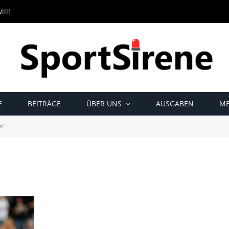
ll!
E
BEITRÄGE
ÜBER UNS
AUSGABEN
ME
n"