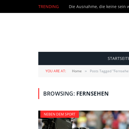
TRENDING
Die Ausnahme, die keine sein wi
STARTSEIT
YOU ARE AT:
Home
Posts Tagged "Fernsehe
»
BROWSING:
FERNSEHEN
NEBEN DEM SPORT