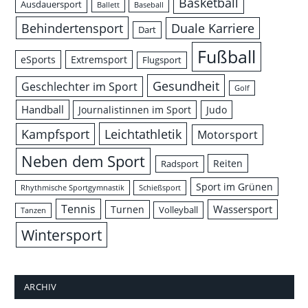
Basketball
Ausdauersport
Ballett
Baseball
Behindertensport
Duale Karriere
Dart
Fußball
eSports
Extremsport
Flugsport
Gesundheit
Geschlechter im Sport
Golf
Handball
Journalistinnen im Sport
Judo
Leichtathletik
Kampfsport
Motorsport
Neben dem Sport
Reiten
Radsport
Sport im Grünen
Rhythmische Sportgymnastik
Schießsport
Tennis
Wassersport
Turnen
Volleyball
Tanzen
Wintersport
ARCHIV