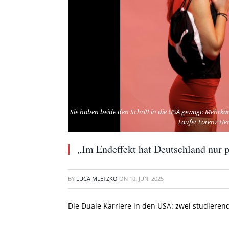
Sie haben beide den Schritt in die USA gewagt: Mehrkäm
Läufer Lorenz Her
„Im Endeffekt hat Deutschland nur pr
BY
LUCA MLETZKO
ON
10. JUNI 2025
Die Duale Karriere in den USA: zwei studieren