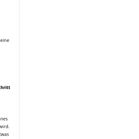
meine
n
hritt
enes
wird.
etwas