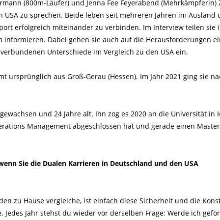
rrmann (800m-Läufer) und Jenna Fee Feyerabend (Mehrkämpferin) 
n USA zu sprechen. Beide leben seit mehreren Jahren im Ausland
ort erfolgreich miteinander zu verbinden. Im Interview teilen sie 
m informieren. Dabei gehen sie auch auf die Herausforderungen ei
 verbundenen Unterschiede im Vergleich zu den USA ein.
mt ursprünglich aus Groß-Gerau (Hessen). Im Jahr 2021 ging sie n
gewachsen und 24 Jahre alt. Ihn zog es 2020 an die Universität in 
Operations Management abgeschlossen hat und gerade einen Master
 wenn Sie die Dualen Karrieren in Deutschland und den USA
n zu Hause vergleiche, ist einfach diese Sicherheit und die Kons
. Jedes Jahr stehst du wieder vor derselben Frage: Werde ich geför