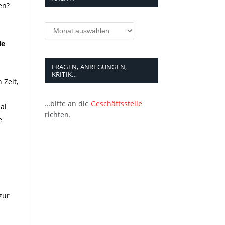
en?
Archiv
ie
FRAGEN, ANREGUNGEN,
KRITIK…
 Zeit,
…bitte an die
Geschäftsstelle
al
richten.
e
zur
m