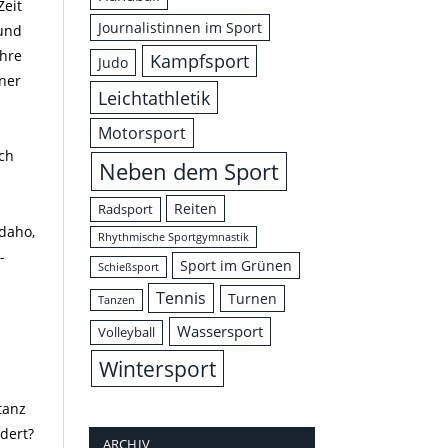
Zeit
Journalistinnen im Sport
 und
ihre
Kampfsport
Judo
ner
Leichtathletik
Motorsport
ach
Neben dem Sport
Reiten
Radsport
Idaho,
Rhythmische Sportgymnastik
-
Sport im Grünen
Schießsport
Tennis
Turnen
Tanzen
Wassersport
Volleyball
Wintersport
tanz
dert?
ARCHIV