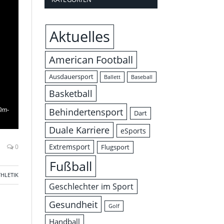
Aktuelles
American Football
Ausdauersport
Ballett
Baseball
Basketball
00m-
Behindertensport
Dart
Duale Karriere
eSports
Extremsport
0
Flugsport
Fußball
THLETIK
Geschlechter im Sport
Gesundheit
Golf
Handball