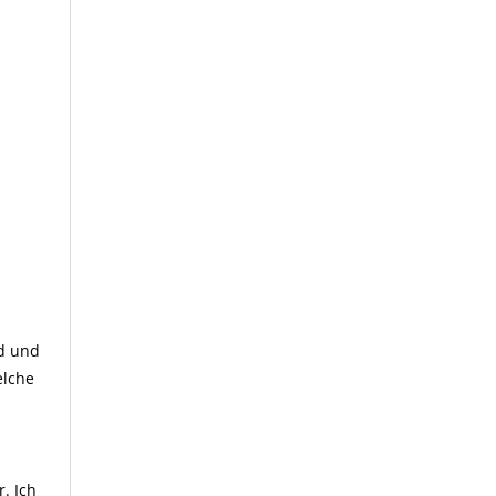
nd und
elche
. Ich