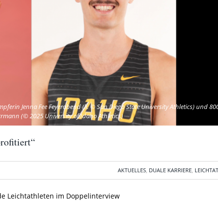
pferin Jenna Fee Feyerabend (li. © San Diego State University Athletics) und 8
rmann (© 2025 University of Idaho Athletics)
ofitiert“
AKTUELLES
,
DUALE KARRIERE
,
LEICHTA
de Leichtathleten im Doppelinterview