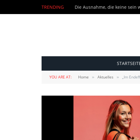
TRENDING
Die Ausnahme, die keine sein wi
STARTSEIT
YOU ARE AT:
Home
Aktuelles
„Im Endeff
»
»