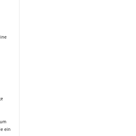
eine
ge
dium
e ein