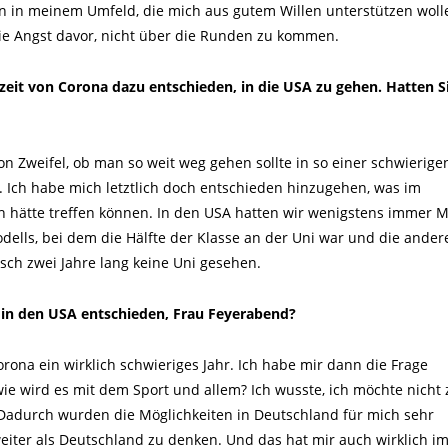
n in meinem Umfeld, die mich aus gutem Willen unterstützen woll
 nie Angst davor, nicht über die Runden zu kommen.
eit von Corona dazu entschieden, in die USA zu gehen. Hatten S
 Zweifel, ob man so weit weg gehen sollte in so einer schwierigen
t. Ich habe mich letztlich doch entschieden hinzugehen, was im
h hätte treffen können. In den USA hatten wir wenigstens immer M
ells, bei dem die Hälfte der Klasse an der Uni war und die ander
isch zwei Jahre lang keine Uni gesehen.
e in den USA entschieden, Frau Feyerabend?
ona ein wirklich schwieriges Jahr. Ich habe mir dann die Frage
 wie wird es mit dem Sport und allem? Ich wusste, ich möchte nicht 
 Dadurch wurden die Möglichkeiten in Deutschland für mich sehr
 weiter als Deutschland zu denken. Und das hat mir auch wirklich i