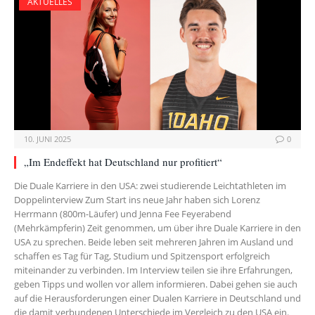
AKTUELLES
10. JUNI 2025
0
„Im Endeffekt hat Deutschland nur profitiert“
Die Duale Karriere in den USA: zwei studierende Leichtathleten im
Doppelinterview Zum Start ins neue Jahr haben sich Lorenz
Herrmann (800m-Läufer) und Jenna Fee Feyerabend
(Mehrkämpferin) Zeit genommen, um über ihre Duale Karriere in den
USA zu sprechen. Beide leben seit mehreren Jahren im Ausland und
schaffen es Tag für Tag, Studium und Spitzensport erfolgreich
miteinander zu verbinden. Im Interview teilen sie ihre Erfahrungen,
geben Tipps und wollen vor allem informieren. Dabei gehen sie auch
auf die Herausforderungen einer Dualen Karriere in Deutschland und
die damit verbundenen Unterschiede im Vergleich zu den USA ein.