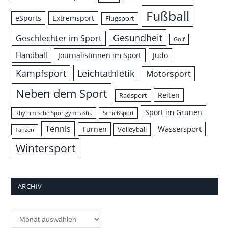
Fußball
eSports
Extremsport
Flugsport
Gesundheit
Geschlechter im Sport
Golf
Handball
Journalistinnen im Sport
Judo
Leichtathletik
Kampfsport
Motorsport
Neben dem Sport
Reiten
Radsport
Sport im Grünen
Rhythmische Sportgymnastik
Schießsport
Tennis
Wassersport
Turnen
Volleyball
Tanzen
Wintersport
ARCHIV
Archiv