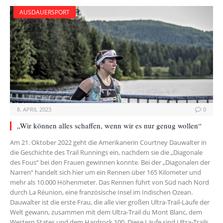
AUSDAUERSPORT
8. APRIL 2023
0
„Wir können alles schaffen, wenn wir es nur genug wollen“
Am 21. Oktober 2022 geht die Amerikanerin Courtney Dauwalter in
die Geschichte des Trail Runnings ein, nachdem sie die „Diagonale
des Fous“ bei den Frauen gewinnen konnte. Bei der „Diagonalen der
Narren“ handelt sich hier um ein Rennen über 165 Kilometer und
mehr als 10.000 Höhenmeter. Das Rennen führt von Süd nach Nord
durch La Réunion, eine französische Insel im Indischen Ozean.
Dauwalter ist die erste Frau, die alle vier großen Ultra-Trail-Läufe der
Welt gewann, zusammen mit dem Ultra-Trail du Mont Blanc, dem
Western States und dem Hardrock 100. Diese Läufe sind Ultra-Trails