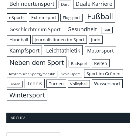
Behindertensport
Duale Karriere
Dart
Fußball
eSports
Extremsport
Flugsport
Gesundheit
Geschlechter im Sport
Golf
Handball
Journalistinnen im Sport
Judo
Leichtathletik
Kampfsport
Motorsport
Neben dem Sport
Reiten
Radsport
Sport im Grünen
Rhythmische Sportgymnastik
Schießsport
Tennis
Wassersport
Turnen
Volleyball
Tanzen
Wintersport
ARCHIV
Archiv