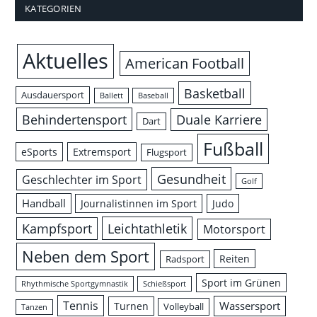
KATEGORIEN
Aktuelles
American Football
Basketball
Ausdauersport
Ballett
Baseball
Behindertensport
Duale Karriere
Dart
Fußball
eSports
Extremsport
Flugsport
Gesundheit
Geschlechter im Sport
Golf
Handball
Journalistinnen im Sport
Judo
Leichtathletik
Kampfsport
Motorsport
Neben dem Sport
Reiten
Radsport
Sport im Grünen
Rhythmische Sportgymnastik
Schießsport
Tennis
Wassersport
Turnen
Volleyball
Tanzen