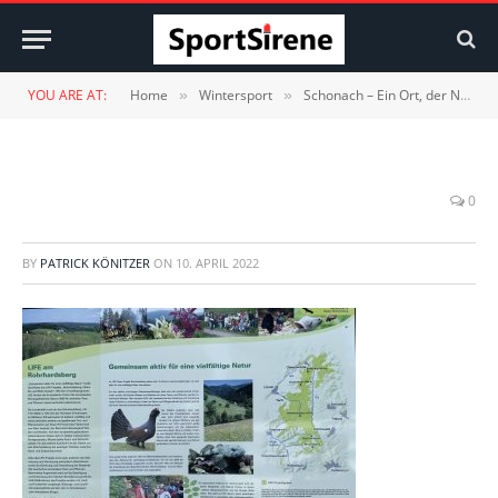
YOU ARE AT:
Home
Wintersport
Schonach – Ein Ort, der Natur und Sport vereint
»
»
0
BY
PATRICK KÖNITZER
ON
10. APRIL 2022