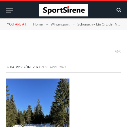
YOU ARE AT:
Home
Wintersport
Schonach – Ein Ort, der Natur und Sport vereint
»
»
0
BY
PATRICK KÖNITZER
ON
10. APRIL 2022