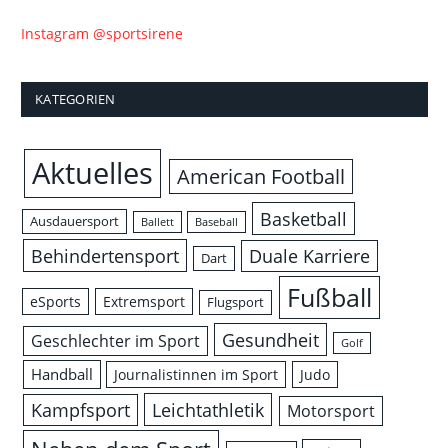
Instagram @sportsirene
KATEGORIEN
Aktuelles
American Football
Basketball
Ausdauersport
Ballett
Baseball
Behindertensport
Duale Karriere
Dart
Fußball
eSports
Extremsport
Flugsport
Gesundheit
Geschlechter im Sport
Golf
Handball
Journalistinnen im Sport
Judo
Leichtathletik
Kampfsport
Motorsport