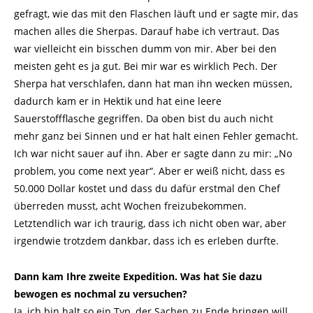
gefragt, wie das mit den Flaschen läuft und er sagte mir, das
machen alles die Sherpas. Darauf habe ich vertraut. Das
war vielleicht ein bisschen dumm von mir. Aber bei den
meisten geht es ja gut. Bei mir war es wirklich Pech. Der
Sherpa hat verschlafen, dann hat man ihn wecken müssen,
dadurch kam er in Hektik und hat eine leere
Sauerstoffflasche gegriffen. Da oben bist du auch nicht
mehr ganz bei Sinnen und er hat halt einen Fehler gemacht.
Ich war nicht sauer auf ihn. Aber er sagte dann zu mir: „No
problem, you come next year“. Aber er weiß nicht, dass es
50.000 Dollar kostet und dass du dafür erstmal den Chef
überreden musst, acht Wochen freizubekommen.
Letztendlich war ich traurig, dass ich nicht oben war, aber
irgendwie trotzdem dankbar, dass ich es erleben durfte.
Dann kam Ihre zweite Expedition. Was hat Sie dazu
bewogen es nochmal zu versuchen?
Ja, ich bin halt so ein Typ, der Sachen zu Ende bringen will.