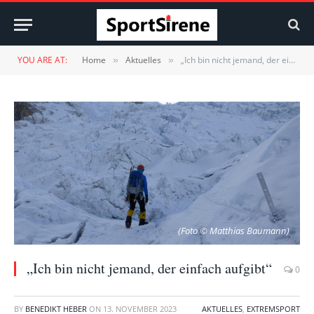
YOU ARE AT:
Home
Aktuelles
„Ich bin nicht jemand, der einfach aufgibt“
»
»
(Foto © Matthias Baumann)
„Ich bin nicht jemand, der einfach aufgibt“
0
BY
BENEDIKT HEBER
ON
13. NOVEMBER 2023
AKTUELLES
,
EXTREMSPORT