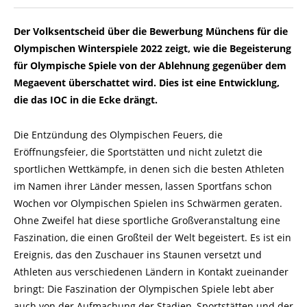
Der Volksentscheid über die Bewerbung Münchens für die
Olympischen Winterspiele 2022 zeigt, wie die Begeisterung
für Olympische Spiele von der Ablehnung gegenüber dem
Megaevent überschattet wird. Dies ist eine Entwicklung,
die das IOC in die Ecke drängt.
Die Entzündung des Olympischen Feuers, die
Eröffnungsfeier, die Sportstätten und nicht zuletzt die
sportlichen Wettkämpfe, in denen sich die besten Athleten
im Namen ihrer Länder messen, lassen Sportfans schon
Wochen vor Olympischen Spielen ins Schwärmen geraten.
Ohne Zweifel hat diese sportliche Großveranstaltung eine
Faszination, die einen Großteil der Welt begeistert. Es ist ein
Ereignis, das den Zuschauer ins Staunen versetzt und
Athleten aus verschiedenen Ländern in Kontakt zueinander
bringt: Die Faszination der Olympischen Spiele lebt aber
auch von der Aufmachung der Stadien, Sportstätten und der