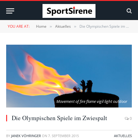
YOU ARE AT:
Home
Aktuelles
Die Olympischen Spiele im Zwiespalt
»
»
Movement of fire flame vigil light outdoor
Die Olympischen Spiele im Zwiespalt
0
BY
JANEK VÖHRINGER
ON
7. SEPTEMBER 2015
AKTUELLES