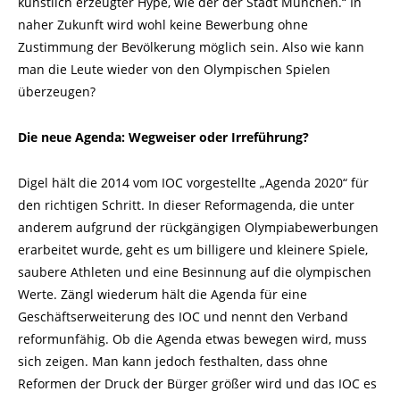
künstlich erzeugter Hype, wie der der Stadt München.“ In
naher Zukunft wird wohl keine Bewerbung ohne
Zustimmung der Bevölkerung möglich sein. Also wie kann
man die Leute wieder von den Olympischen Spielen
überzeugen?
Die neue Agenda: Wegweiser oder Irreführung?
Digel hält die 2014 vom IOC vorgestellte „Agenda 2020“ für
den richtigen Schritt. In dieser Reformagenda, die unter
anderem aufgrund der rückgängigen Olympiabewerbungen
erarbeitet wurde, geht es um billigere und kleinere Spiele,
saubere Athleten und eine Besinnung auf die olympischen
Werte. Zängl wiederum hält die Agenda für eine
Geschäftserweiterung des IOC und nennt den Verband
reformunfähig. Ob die Agenda etwas bewegen wird, muss
sich zeigen. Man kann jedoch festhalten, dass ohne
Reformen der Druck der Bürger größer wird und das IOC es