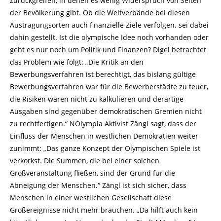
zurückgreifen, in denen es wenig Widerspruch von Seiten
der Bevölkerung gibt. Ob die Weltverbände bei diesen
Austragungsorten auch finanzielle Ziele verfolgen. sei dabei
dahin gestellt. Ist die olympische Idee noch vorhanden oder
geht es nur noch um Politik und Finanzen? Digel betrachtet
das Problem wie folgt: „Die Kritik an den
Bewerbungsverfahren ist berechtigt, das bislang gültige
Bewerbungsverfahren war für die Bewerberstädte zu teuer,
die Risiken waren nicht zu kalkulieren und derartige
Ausgaben sind gegenüber demokratischen Gremien nicht
zu rechtfertigen.“ NOlympia Aktivist Zängl sagt, dass der
Einfluss der Menschen in westlichen Demokratien weiter
zunimmt: „Das ganze Konzept der Olympischen Spiele ist
verkorkst. Die Summen, die bei einer solchen
Großveranstaltung fließen, sind der Grund für die
Abneigung der Menschen.“ Zängl ist sich sicher, dass
Menschen in einer westlichen Gesellschaft diese
Großereignisse nicht mehr brauchen. „Da hilft auch kein