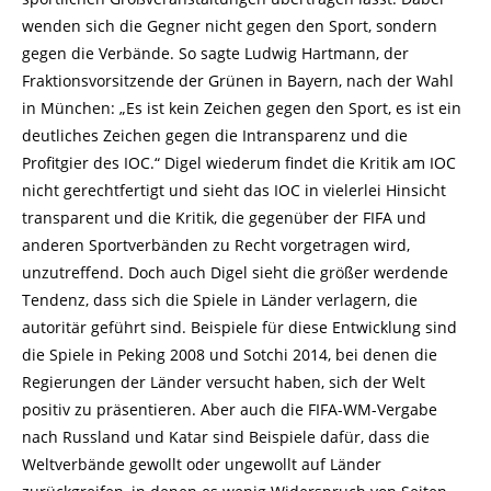
wenden sich die Gegner nicht gegen den Sport, sondern
gegen die Verbände. So sagte Ludwig Hartmann, der
Fraktionsvorsitzende der Grünen in Bayern, nach der Wahl
in München: „Es ist kein Zeichen gegen den Sport, es ist ein
deutliches Zeichen gegen die Intransparenz und die
Profitgier des IOC.“ Digel wiederum findet die Kritik am IOC
nicht gerechtfertigt und sieht das IOC in vielerlei Hinsicht
transparent und die Kritik, die gegenüber der FIFA und
anderen Sportverbänden zu Recht vorgetragen wird,
unzutreffend. Doch auch Digel sieht die größer werdende
Tendenz, dass sich die Spiele in Länder verlagern, die
autoritär geführt sind. Beispiele für diese Entwicklung sind
die Spiele in Peking 2008 und Sotchi 2014, bei denen die
Regierungen der Länder versucht haben, sich der Welt
positiv zu präsentieren. Aber auch die FIFA-WM-Vergabe
nach Russland und Katar sind Beispiele dafür, dass die
Weltverbände gewollt oder ungewollt auf Länder