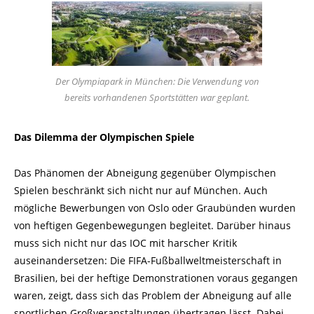
Der Olympiapark in München: Die Verwendung von
bereits vorhandenen Sportstätten war geplant.
Das Dilemma der Olympischen Spiele
Das Phänomen der Abneigung gegenüber Olympischen
Spielen beschränkt sich nicht nur auf München. Auch
mögliche Bewerbungen von Oslo oder Graubünden wurden
von heftigen Gegenbewegungen begleitet. Darüber hinaus
muss sich nicht nur das IOC mit harscher Kritik
auseinandersetzen: Die FIFA-Fußballweltmeisterschaft in
Brasilien, bei der heftige Demonstrationen voraus gegangen
waren, zeigt, dass sich das Problem der Abneigung auf alle
sportlichen Großveranstaltungen übertragen lässt. Dabei