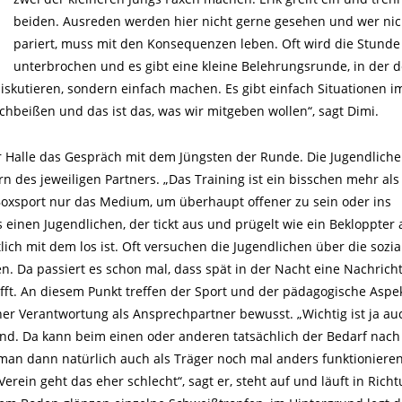
beiden. Ausreden werden hier nicht gerne gesehen und wer nic
pariert, muss mit den Konsequenzen leben. Oft wird die Stunde
unterbrochen und es gibt eine kleine Belehrungsrunde, in der d
diskutieren, sondern einfach machen. Es gibt einfach Situationen i
beißen und das ist das, was wir mitgeben wollen“, sagt Dimi.
 Halle das Gespräch mit dem Jüngsten der Runde. Die Jugendlich
rn des jeweiligen Partners. „Das Training ist ein bisschen mehr als
 Boxsport nur das Medium, um überhaupt offener zu sein oder ins
 einen Jugendlichen, der tickt aus und prügelt wie ein Bekloppter 
lich mit dem los ist. Oft versuchen die Jugendlichen über die sozia
. Da passiert es schon mal, dass spät in der Nacht eine Nachrich
fft. An diesem Punkt treffen der Sport und der pädagogische Aspe
iner Verantwortung als Ansprechpartner bewusst. „Wichtig ist ja au
ind. Da kann beim einen oder anderen tatsächlich der Bedarf nach
 man dann natürlich auch als Träger noch mal anders funktioniere
ein geht das eher schlecht“, sagt er, steht auf und läuft in Rich