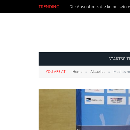
TRENDING
Die Ausnahme, die keine sein wi
STARTSEIT
YOU ARE AT:
Home
Aktuelles
Macht’s m
»
»