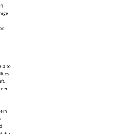
ft
nige
ion
aid to
lt es
ft,
 der
tern
n
nd
t die