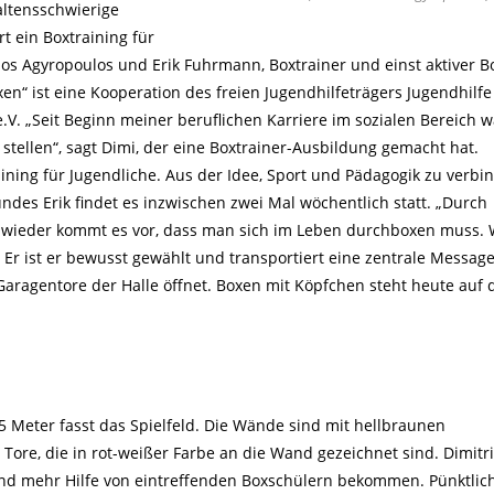
ltensschwierige
t ein Boxtraining für
rios Agyropoulos und Erik Fuhrmann, Boxtrainer und einst aktiver B
“ ist eine Kooperation des freien Jugendhilfeträgers Jugendhilfe 
.V. „Seit Beginn meiner beruflichen Karriere im sozialen Bereich w
stellen“, sagt Dimi, der eine Boxtrainer-Ausbildung gemacht hat.
ning für Jugendliche. Aus der Idee, Sport und Pädagogik zu verbi
ndes Erik findet es inzwischen zwei Mal wöchentlich statt. „Durch
wieder kommt es vor, dass man sich im Leben durchboxen muss. 
r ist er bewusst gewählt und transportiert eine zentrale Message
Garagentore der Halle öffnet. Boxen mit Köpfchen steht heute auf 
 15 Meter fasst das Spielfeld. Die Wände sind mit hellbraunen
 Tore, die in rot-weißer Farbe an die Wand gezeichnet sind. Dimitr
nd mehr Hilfe von eintreffenden Boxschülern bekommen. Pünktlic