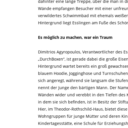
dahinter eine lange Treppe, über die man in d
Wände empfangen Besucher mit einer unfreund
verwildertes Schwimmbad mit ehemals weißen 
Hintergrund liegt Esslingen am Fuße des Schö
Es möglich zu machen, war ein Traum
Dimitrios Agyropoulos, Verantwortlicher des Es
„DurchBoxen“, ist gerade dabei die große Eise
Hintergrund wartet bereits ein groß gewachsen
blauem Hoodie, Jogginghose und Turnschuhen.
sich angeregt, während sie langsam die Stufen
nennt der Junge den bärtigen Mann. Der Name
Wänden wider und verebbt in den Tiefen des K
in dem sie sich befinden, ist in Besitz der Stift
Hier, im Theodor-Rothschild-Haus, bietet diese
Wohngruppen für junge Mütter und deren Kind
Kindertagesstätte, eine Schule für Erziehungs