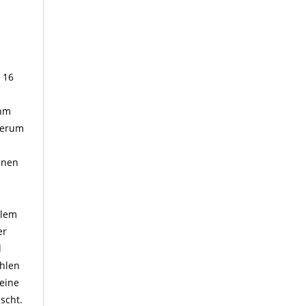
 16
ihm
derum
enen
llem
er
d
ählen
 eine
scht.