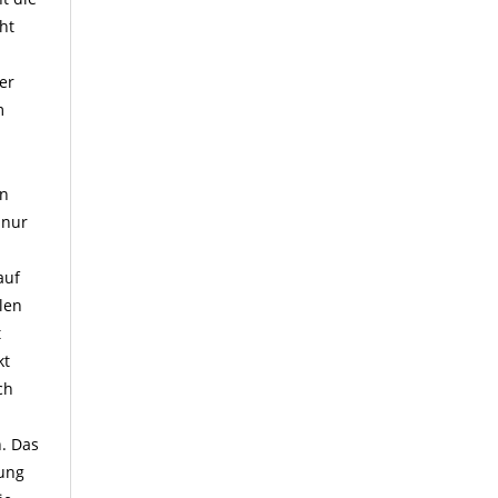
ht
er
m
en
 nur
auf
len
t
kt
ch
n. Das
tung