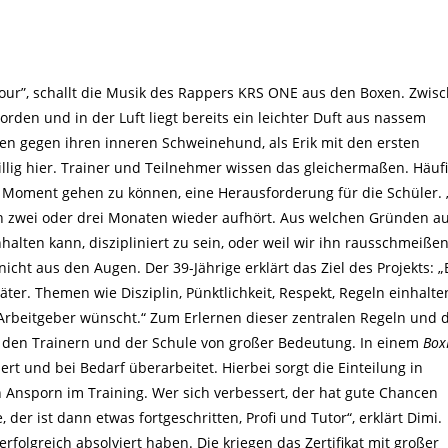
viour”, schallt die Musik des Rappers KRS ONE aus den Boxen. Zwis
rden und in der Luft liegt bereits ein leichter Duft aus nassem
n gegen ihren inneren Schweinehund, als Erik mit den ersten
illig hier. Trainer und Teilnehmer wissen das gleichermaßen. Häuf
en Moment gehen zu können, eine Herausforderung für die Schüler. 
h zwei oder drei Monaten wieder aufhört. Aus welchen Gründen a
inhalten kann, diszipliniert zu sein, oder weil wir ihn rausschmeißen
nicht aus den Augen. Der 39-Jährige erklärt das Ziel des Projekts: „
äter. Themen wie Disziplin, Pünktlichkeit, Respekt, Regeln einhalte
n Arbeitgeber wünscht.“ Zum Erlernen dieser zentralen Regeln und 
en den Trainern und der Schule von großer Bedeutung. In einem
Box
ert und bei Bedarf überarbeitet. Hierbei sorgt die Einteilung in
 Ansporn im Training. Wer sich verbessert, der hat gute Chancen
 der ist dann etwas fortgeschritten, Profi und Tutor“, erklärt Dimi.
rfolgreich absolviert haben. Die kriegen das Zertifikat mit großer