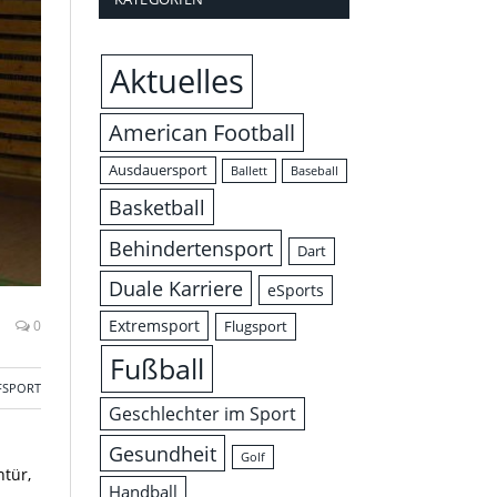
Aktuelles
American Football
Ausdauersport
Ballett
Baseball
Basketball
Behindertensport
Dart
Duale Karriere
eSports
Extremsport
0
Flugsport
Fußball
FSPORT
Geschlechter im Sport
Gesundheit
Golf
tür,
Handball