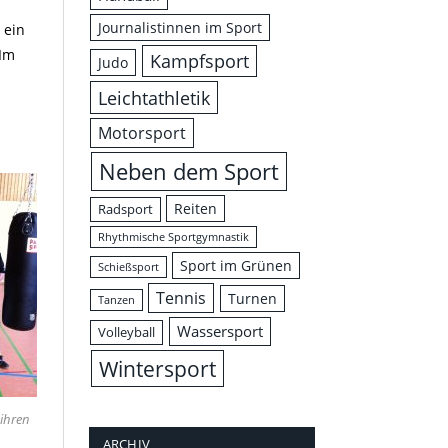
Journalistinnen im Sport
 ein
 Im
Kampfsport
Judo
Leichtathletik
Motorsport
Neben dem Sport
Reiten
Radsport
Rhythmische Sportgymnastik
Sport im Grünen
Schießsport
Tennis
Turnen
Tanzen
Wassersport
Volleyball
Wintersport
 ihren
ARCHIV