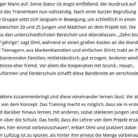
ger Mann auf. Seine Statur ist Angst einflößend, der Ausdruck auf
ist das Trainerteam nun vollständig. Nach einer kurzen Begrüßung
ge Gruppe setzt sich langsam in Bewegung, um schließlich in einen
 zwischen 20 und 25 Jungen und Mädchen an dem Projekt teil. Die
s den unterschiedlichsten Bereichen und Altersklassen. „Zehn bis
17-Jährige“, sagt Dimi, während er einen großen Kasten an die Wand
 Teenagern, aus Markenklamotten und einfachen Shirts trabt an 
ionierenden Familien, mittelständisch, gut erzogen. Anderen wie
nisse eher fremd. Vor allem die Kooperation mit Grund-, Haupt-,
lformen und Förderschule schafft diese Bandbreite an verschied
raktere zusammenbringt und diese voneinander lernen lässt. Vor a
n von dem Konzept. Das Training macht es möglich, dass sie in erst
d darüber hinaus lernen, mit anderen, sozial stärkeren Jungen un
über die Schule. Das heißt, dass die Lehrer von dem Projekt erz
n, hier einmal vorbeizuschauen“, erklärt Dimi und platziert dabei
er Luftzug ist zu spüren, als hinter ihm erneut die Menge vorbeirau