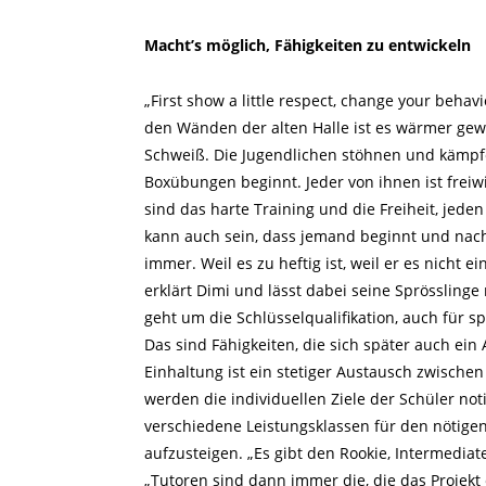
Macht’s möglich, Fähigkeiten zu entwickeln
„First show a little respect, change your beha
den Wänden der alten Halle ist es wärmer gewo
Schweiß. Die Jugendlichen stöhnen und kämpfe
Boxübungen beginnt. Jeder von ihnen ist freiw
sind das harte Training und die Freiheit, jed
kann auch sein, dass jemand beginnt und nac
immer. Weil es zu heftig ist, weil er es nicht e
erklärt Dimi und lässt dabei seine Sprösslinge 
geht um die Schlüsselqualifikation, auch für sp
Das sind Fähigkeiten, die sich später auch ei
Einhaltung ist ein stetiger Austausch zwisch
werden die individuellen Ziele der Schüler noti
verschiedene Leistungsklassen für den nötigen
aufzusteigen. „Es gibt den Rookie, Intermediate,
„Tutoren sind dann immer die, die das Projekt e