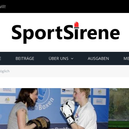
ll!
E
BEITRÄGE
ÜBER UNS
AUSGABEN
ME
öglich