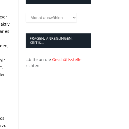
Archiv
oxer
aktiv
ar es
FRAGEN, ANREGUNGEN,
KRITIK…
nden,
…bitte an die
Geschäftsstelle
Wir
richten.
“,
der
ios
h zu