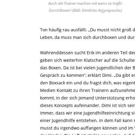
Auch die Trainer machen mit wenn es heißt:
DurchBoxen! (Bild: Dimitrios Argyropoulos)
Ton häufig rau ausfällt. „Du musst nicht groß 
Leben, da muss man sich durchboxen und durch
Währenddessen sucht Erik im anderen Teil der
geben sich weiterhin Klatscher auf die Schulte
das Boxen. Da ist bei vielen Jugendlichen der
Gespräch zu kommen“, erklärt Dimi. „Da gibt es
den Boxsack ein und du fragst dich, was eigent
Medien Kontakt zu ihren Trainern aufzunehmen
kommt, in der sich jemand Unterstützung erho
dieses Konzepts aufeinander. Dimi ist sich se
immer, dass wir eine Jugendhilfeeinrichtung s
einer Jugendhilfe entstehen. In dem Fall kann
musst du irgendwo auffangen können und im Ver