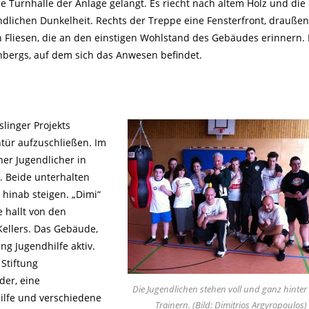
ie Turnhalle der Anlage gelangt. Es riecht nach
altem Holz und die
lichen Dunkelheit. Rechts der Treppe eine Fensterfront, draußen
Fliesen, die an den einstigen Wohlstand des Gebäudes erinnern.
nbergs, auf dem sich das Anwesen befindet.
slinger Projekts
ntür aufzuschließen. Im
er Jugendlicher in
 Beide unterhalten
 hinab steigen. „Dimi“
 hallt von den
ellers. Das Gebäude,
ung Jugendhilfe aktiv.
 Stiftung
er, eine
Die Jugendlichen stehen voll und ganz hinter
hilfe und verschiedene
Trainern. (Bild: Dimitrios Argyropoulos)