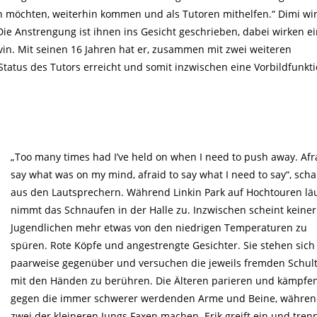
h möchten, weiterhin kommen und als Tutoren mithelfen.“ Dimi wir
Die Anstrengung ist ihnen ins Gesicht geschrieben, dabei wirken ei
evin. Mit seinen 16 Jahren hat er, zusammen mit zwei weiteren
tatus des Tutors erreicht und somit inzwischen eine Vorbildfunkt
„Too many times had I’ve held on when I need to push away. Afr
say what was on my mind, afraid to say what I need to say“, schal
aus den Lautsprechern. Während Linkin Park auf Hochtouren läu
nimmt das Schnaufen in der Halle zu. Inzwischen scheint keiner
Jugendlichen mehr etwas von den niedrigen Temperaturen zu
spüren. Rote Köpfe und angestrengte Gesichter. Sie stehen sich
paarweise gegenüber und versuchen die jeweils fremden Schul
mit den Händen zu berühren. Die Älteren parieren und kämpfe
gegen die immer schwerer werdenden Arme und Beine, währe
zwei der kleineren Jungs Faxen machen. Erik greift ein und trenn