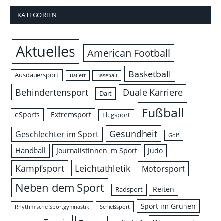
KATEGORIEN
Aktuelles
American Football
Basketball
Ausdauersport
Ballett
Baseball
Behindertensport
Duale Karriere
Dart
Fußball
eSports
Extremsport
Flugsport
Gesundheit
Geschlechter im Sport
Golf
Handball
Journalistinnen im Sport
Judo
Leichtathletik
Kampfsport
Motorsport
Neben dem Sport
Reiten
Radsport
Sport im Grünen
Rhythmische Sportgymnastik
Schießsport