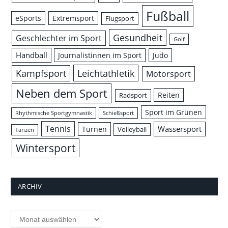
Fußball
eSports
Extremsport
Flugsport
Gesundheit
Geschlechter im Sport
Golf
Handball
Journalistinnen im Sport
Judo
Leichtathletik
Kampfsport
Motorsport
Neben dem Sport
Reiten
Radsport
Sport im Grünen
Rhythmische Sportgymnastik
Schießsport
Tennis
Wassersport
Turnen
Volleyball
Tanzen
Wintersport
ARCHIV
Archiv