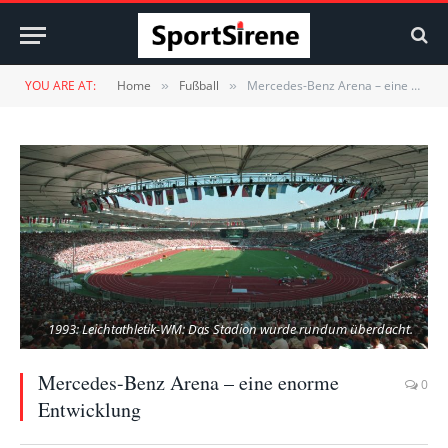
YOU ARE AT:
Home
Fußball
Mercedes-Benz Arena – eine enorme Entwicklung
»
»
1993: Leichtathletik-WM: Das Stadion wurde rundum überdacht.
Mercedes-Benz Arena – eine enorme
0
Entwicklung