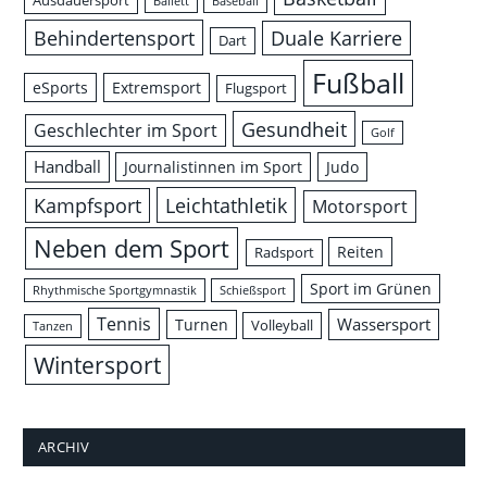
Ballett
Baseball
Behindertensport
Duale Karriere
Dart
Fußball
eSports
Extremsport
Flugsport
Gesundheit
Geschlechter im Sport
Golf
Handball
Journalistinnen im Sport
Judo
Leichtathletik
Kampfsport
Motorsport
Neben dem Sport
Reiten
Radsport
Sport im Grünen
Rhythmische Sportgymnastik
Schießsport
Tennis
Wassersport
Turnen
Volleyball
Tanzen
Wintersport
ARCHIV