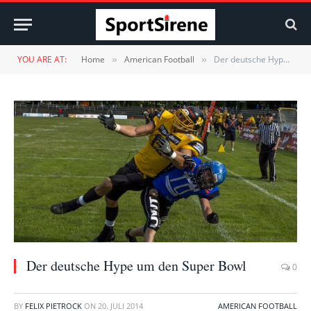
YOU ARE AT:
Home
American Football
Der deutsche Hype um den Super Bowl
»
»
Der deutsche Hype um den Super Bowl
0
BY
FELIX PIETROCK
ON
20. JULI 2014
AMERICAN FOOTBALL