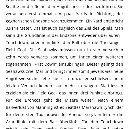
Seattle an der Reihe, den Angriff besser durchzuführen. Sie
versuchen erst einmal ein paar Yards in Richtung der
gegnerischen Endzone voranzukommen. Ein Yard entspricht
0,9144 Meter. Das ist auch zugleich das Ziel des Spiels. Man
kann die Grundlinie in der Endzone entweder überlaufen –
Touchdown, oder man kickt den Ball über die Torstange –
Field Goal. Die Seahawks müssen nun in vier Versuchen
zehn Yards vorwärts kommen, um ihnen einen weiteren
sogenannten „First Down“ einzubringen. Dieser gelingt den
Seahawks zwei Mal und bringt ihnen somit jeweils vier neue
Angriffsversuche, ehe sie sich dazu entschließen, beim
letzten Versuch keinen Lauf mehr zu wagen. Stattdessen
erzielen sie ein Field Goal, das ihnen drei Punkte einbringt.
Für die Broncos geht die Misere weiter. Nach einem
Ballverlust von Manning ist es Seattles Marshawn Lynch, der
für den ersten Touchdown des Abends sorgt, indem er die
Grundlinie mit dem Ball überläuft. Für den Touchdown
erhält sein Team sechs Punkte. Dazu folgt auf jeden