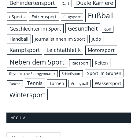
Behindertensport
Duale Karriere
Dart
Fußball
eSports
Extremsport
Flugsport
Gesundheit
Geschlechter im Sport
Golf
Handball
Journalistinnen im Sport
Judo
Leichtathletik
Kampfsport
Motorsport
Neben dem Sport
Reiten
Radsport
Sport im Grünen
Rhythmische Sportgymnastik
Schießsport
Tennis
Wassersport
Turnen
Volleyball
Tanzen
Wintersport
ARCHIV
Archiv